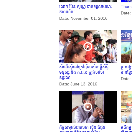
លោក ប៉ែន សុណ្ណ បានទទួលមរណៈ
Thoeu
ភាពហើយ...
Date:
Date: November 01, 2016
សំណើសុំនៅក្រៅឃុំរបស់មន្ត្រីសិទ្ធិ
ព្រះអង្គ
មនុស្ស និង គ.ជ.ប ត្រូវសាលា
មានខ្មែ
ឧទ្ធរណ...
Date:
Date: June 13, 2016
កិច្ចសម្ភាស់ជាលោក ស៊ឺន ជុំជួន
អតីតអ្