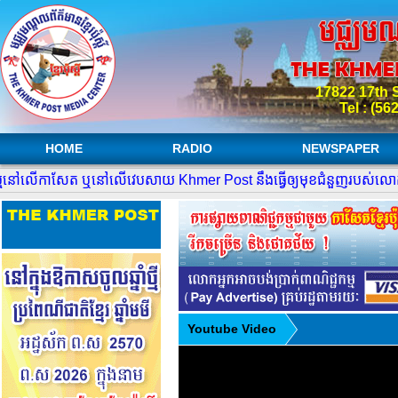
17822 17th S
Tel : (56
HOME
RADIO
NEWSPAPER
្មនៅលើកាសែត ឬនៅលើវេបសាយ Khmer Post នឹងធ្វើឲ្យមុខជំនួញរបស់លោកអ
Youtube Video