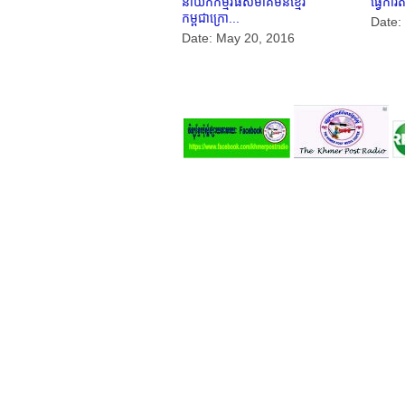
នាយកកម្មវីធីសមាគមន៍ខ្មែរ
ធ្វើការត
កម្ពុជាក្រោ...
Date:
Date: May 20, 2016